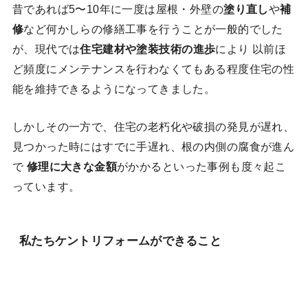
昔であれば5〜10年に一度は屋根・外壁の
塗り直し
や
補
修
など何かしらの修繕工事を行うことが一般的でした
が、現代では
住宅建材や塗装技術の進歩
により 以前ほ
ど頻度にメンテナンスを行わなくてもある程度住宅の性
能を維持できるようになってきました。
しかしその一方で、住宅の老朽化や破損の発見が遅れ、
見つかった時にはすでに手遅れ、根の内側の腐食が進ん
で
修理に大きな金額
がかかるといった事例も度々起こ
っています。
私たちケントリフォームができること