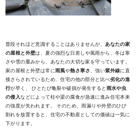
普段それほど意識することはありませんが、
あなたの家
の屋根と外壁
は、夏の強烈な日差しや風雨から、冬は寒
さや雪の重みから、あなたの大切な家を守っています。
家の屋根と外壁は常に
雨風
や
熱さ寒さ
、強い
紫外線
に直
接さらされているため、住宅の他の部分と比べ
劣化の進
行
が早く、 ひとたび亀裂や破損が発生すると
雨水や虫
の侵入
などによって柱や梁の腐食が急速に進み住宅本来
の強度が失われます。 そのため、雨漏りや外壁のひび
割れを放置すると、住宅の不動産としての価値は一気に
下がります。