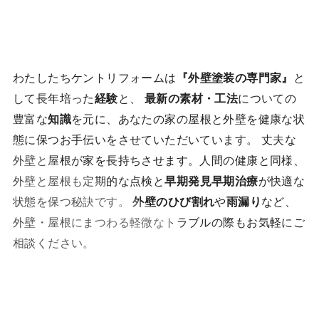
わたしたちケントリフォームは
『外壁塗装の専門家』
と
して長年培った
経験
と、
最新の素材・工法
についての
豊富な
知識
を元に、あなたの家の屋根と外壁を健康な状
態に保つお手伝いをさせていただいています。 丈夫な
外壁と屋根が家を長持ちさせます。人間の健康と同様、
外壁と屋根も定期的な点検と
早期発見早期治療
が快適な
状態を保つ秘訣です。
外壁のひび割れ
や
雨漏り
など、
外壁・屋根にまつわる軽微なトラブルの際もお気軽にご
相談ください。